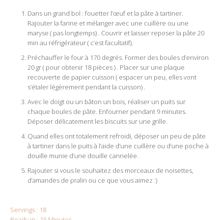
Dans un grand bol : fouetter l’œuf et la pâte à tartiner.
Rajouter la farine et mélanger avec une cuillère ou une
maryse ( pas longtemps) . Couvrir et laisser reposer la pâte 20
min au réfrigérateur ( c’est facultatif).
Préchauffer le four à 170 degrés. Former des boules d’environ
20 gr ( pour obtenir 18 pièces ) . Placer sur une plaque
recouverte de papier cuisson ( espacer un peu, elles vont
s’étaler légèrement pendant la cuisson) .
Avec le doigt ou un bâton un bois, réaliser un puits sur
chaque boules de pâte. Enfourner pendant 9 minutes.
Déposer délicatement les biscuits sur une grille.
Quand elles ont totalement refroidi, déposer un peu de pâte
à tartiner dans le puits à l’aide d’une cuillère ou d’une poche à
douille munie d’une douille cannelée.
Rajouter si vous le souhaitez des morceaux de noisettes,
d’amandes de pralin ou ce que vous aimez :)
Servings :
18
Ready in :
15 Minutes