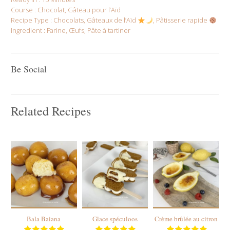
Course :
Chocolat
,
Gâteau pour l’Aïd
Recipe Type :
Chocolats
Gâteaux de l’Aïd
Pâtisserie rapide
Ingredient :
Farine
,
Œufs
,
Pâte à tartiner
Be Social
Related Recipes
20
10
4
5 Min
Bala Baiana
Glace spéculoos
Crème brûlée au citron
S