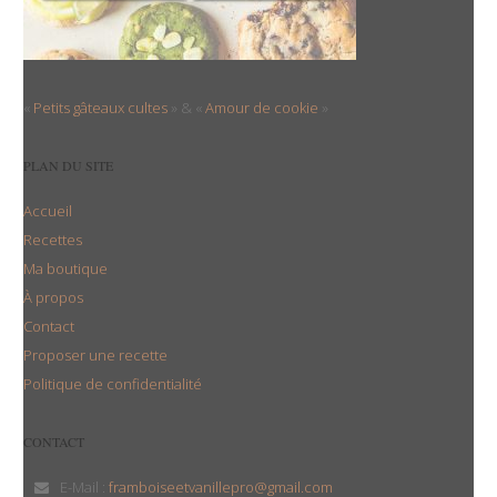
«
Petits gâteaux cultes
» & «
Amour de cookie
»
PLAN DU SITE
Accueil
Recettes
Ma boutique
À propos
Contact
Proposer une recette
Politique de confidentialité
CONTACT
E-Mail :
framboiseetvanillepro@gmail.com