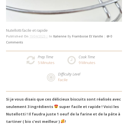
Nutellotti facile et rapide
Published On
19/04/2023 |
In
Italienne
By
Framboise Et Vanille
|
0
Comments
Prep Time
Cook Time
5
Minutes
9
Minutes
Difficulty Level
Facile
Si je vous disais que ces délicieux biscuits sont réalisés avec
seulement 3 ingrédients
super facile et rapide ! Voici les
Nutellotti ! Il faudra juste 1 oeuf de la farine et de la pâte à
tartiner ( bio c’est meilleur )
!